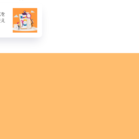
式を
交え