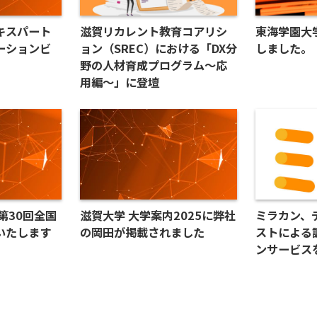
キスパート
滋賀リカレント教育コアリシ
​東海学園
ーションビ
ョン（SREC）における「DX分
しました。
野の人材育成プログラム～応
用編～」に登壇
第30回全国
滋賀大学 大学案内2025に弊社
ミラカン、
いたします
の岡田が掲載されました
ストによる
ンサービス