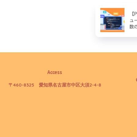
【P
ュ
数
Access
〒460-8325 愛知県名古屋市中区大須2-4-8