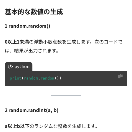
基本的な数値の生成
1
random.random()
0以上1未満
の浮動小数点数を生成します。次のコードで
は、結果が出力されます。
python
print
(
random
.
random
2 random.randint(a, b)
a以上b以下
のランダムな整数を生成します。