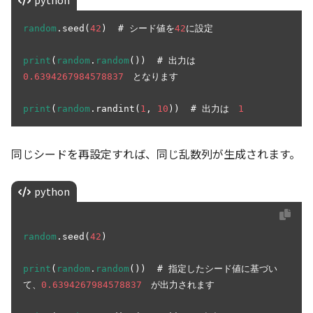
random
.seed(
42
)  # シード値を
42
に設定

print
(
random
.
random
())  # 出力は　
0.6394267984578837
　となります

print
(
random
.randint(
1
, 
10
))  # 出力は　
1
同じシードを再設定すれば、同じ乱数列が生成されます。
python
random
.seed(
42
)

print
(
random
.
random
())  # 指定したシード値に基づい
て、
0.6394267984578837
　が出力されます
