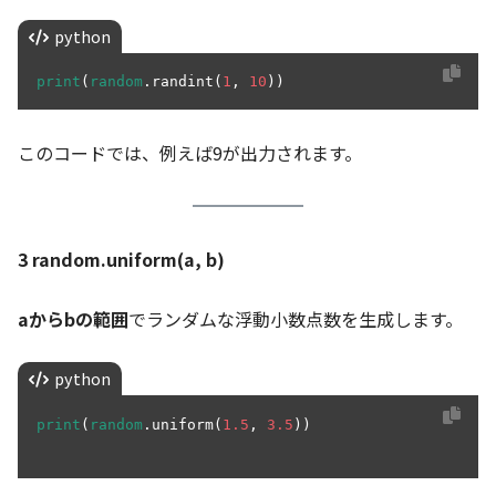
python
print
(
random
.randint(
1
, 
10
このコードでは、例えば9が出力されます。
3 random.uniform(a, b)
aからbの範囲
でランダムな浮動小数点数を生成します。
python
print
(
random
.uniform(
1.5
, 
3.5
))
