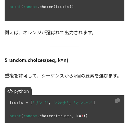
print
(
random
.choice(fruits))

例えば、オレンジが選ばれて出力されます。
5 random.choices(seq, k=n)
重複を許可して、シーケンスからk個の要素を選びます。
python
fruits = [
'リンゴ'
, 
'バナナ'
, 
'オレンジ'
]

print
(
random
.choices(fruits, k=
3