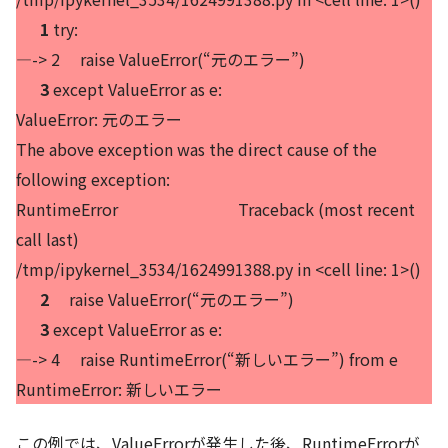
1
try:
—-> 2 raise ValueError(“元のエラー”)
3
except ValueError as e:
ValueError: 元のエラー
The above exception was the direct cause of the
following exception:
RuntimeError Traceback (most recent
call last)
/tmp/ipykernel_3534/1624991388.py in <cell line: 1>()
2
raise ValueError(“元のエラー”)
3
except ValueError as e:
—-> 4 raise RuntimeError(“新しいエラー”) from e
RuntimeError: 新しいエラー
この例では、ValueErrorが発生した後、RuntimeErrorが