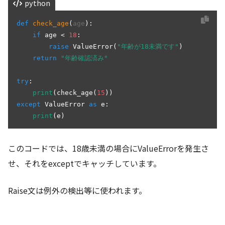
python
def
check_age
(
age
):

if
 age < 
18
:

raise
 ValueError(
"年齢が18未満です"
)

return
"年齢確認済み"
try
:

print
(check_age(
15
except
 ValueError 
as
 e:

print
このコードでは、18歳未満の場合にValueErrorを発生さ
せ、それをexceptでキャッチしています。
Raise文は例外の検出等に使われます。