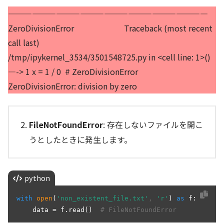
—————————————————————————
ZeroDivisionError Traceback (most recent
call last)
/tmp/ipykernel_3534/3501548725.py in <cell line: 1>()
—-> 1 x = 1 / 0 # ZeroDivisionError
ZeroDivisionError: division by zero
FileNotFoundError
: 存在しないファイルを開こ
うとしたときに発生します。
python
with
open
(
'non_existent_file.txt'
, 
'r'
) 
as
 f:

    data
 = f.read()  
# FileNotFoundError