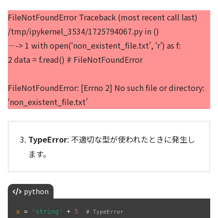
FileNotFoundError Traceback (most recent call last)
/tmp/ipykernel_3534/1725794067.py in ()
—-> 1 with open(‘non_existent_file.txt’, ‘r’) as f:
2 data = f.read() # FileNotFoundError
FileNotFoundError: [Errno 2] No such file or directory:
‘non_existent_file.txt’
TypeError
: 不適切な型が使われたときに発生し
ます。
python
x
 = 
'string'
 + 
5
# TypeError