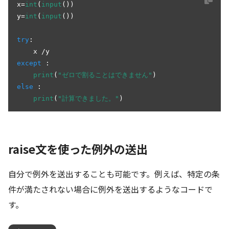
x=
int
(
input
())

y=
int
(
input
())

try
:

except
 :

print
(
"ゼロで割ることはできません"
else
 :

print
(
"計算できました。"
)
raise文を使った例外の送出
自分で例外を送出することも可能です。例えば、特定の条
件が満たされない場合に例外を送出するようなコードで
す。