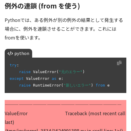
例外の連鎖 (from を使う)
Pythonでは、ある例外が別の例外の結果として発生する
場合に、例外を連鎖させることができます。これには
fromを使います。
python
try
:

raise
 ValueError(
"元のエラー"
except
 ValueError 
as
 e:

raise
 RuntimeError(
"新しいエラー"
) 
from
—————————————————————————
ValueError Traceback (most recent call
last)
/tmp/ipykernel_3534/1624991388.py in <cell line: 1>()