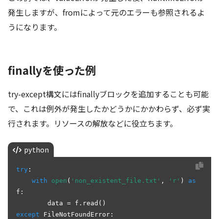
発生しますが、fromによって元のエラーも参照されるよ
うになります。
finallyを使った例
try-except構文にはfinallyブロックを追加することも可能
で、これは例外が発生したかどうかにかかわらず、必ず実
行されます。リソースの解放などに役立ちます。
python
try
:

with
open
(
'non_existent_file.txt'
, 
'r'
) 
as
f:

except
 FileNotFoundError:
