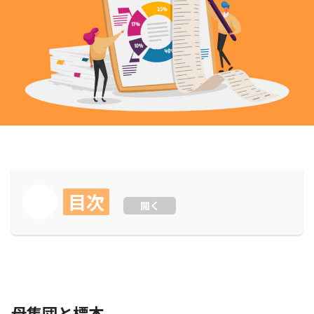
目次
開く
母集団と標本