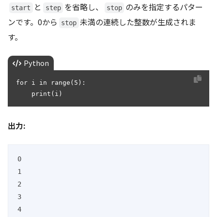
と
を省略し、
のみを指定するパター
start
step
stop
ンです。0から
未満の連続した整数が生成されま
stop
す。
Python
for i in range(5):

    print(i)
出力:
0

1

2

3

4