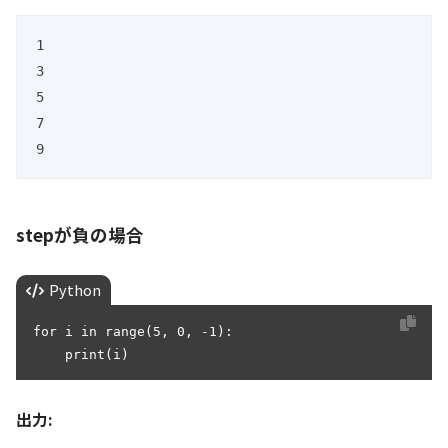
1

3

5

7

9
stepが負の場合
Python
for i in range(5, 0, -1):

    print(i)
出力: